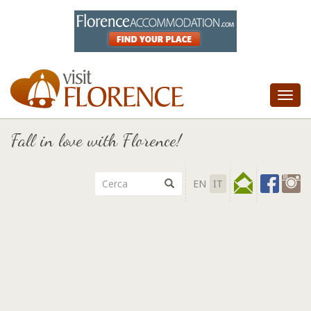
Tog
nav
Fall in love with Florence!
EN
IT