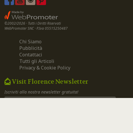
©2002/2026 · Tutti i Diritti Riservati
WebPromoter SNC · P.Iva 05515250487
Chi Siamo
Pubblicità
Contattaci
Tutti gli Articoli
Privacy & Cookie Policy
Visit Florence Newsletter
Iscriviti alla nostra newsletter gratuita!