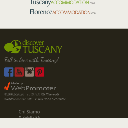
Fall in love with Tuscany!
©2002/2026 · Tutti i Diritti Riservati
WebPromoter SNC · P.Iva 05515250487
Chi Siamo
Pubblicità
Contattaci