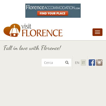
Tog
nav
Fall in love with Florence!
EN
IT