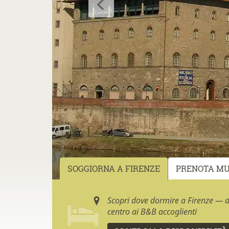
SOGGIORNA A FIRENZE
PRENOTA MU
Scopri dove dormire a Firenze — da
centro ai B&B accoglienti