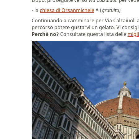
Dopo, proseguite verso
Via Calzaiuoli
per vede
- la
chiesa di Orsanmichele
* (
gratuita)
Continuando a camminare per Via Calzaiuoli a
percorso potete gustarvi un gelato. Vi consig
Perchè no?
Consultate questa lista delle
migli