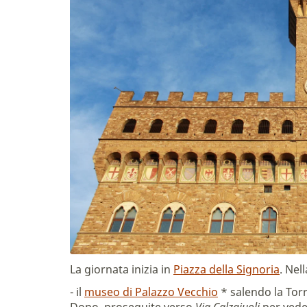
La giornata inizia in
Piazza della Signoria
. Nel
- il
museo di Palazzo Vecchio
* salendo la Torr