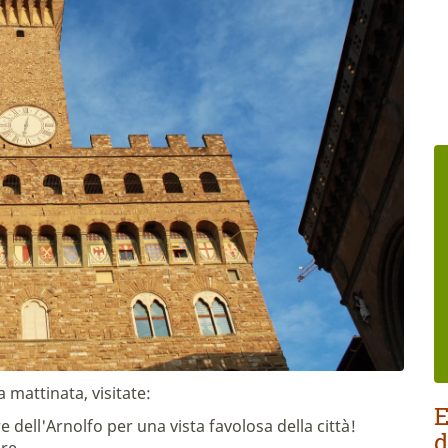
la mattinata, visitate:
E
e dell'Arnolfo per una vista favolosa della città!
d