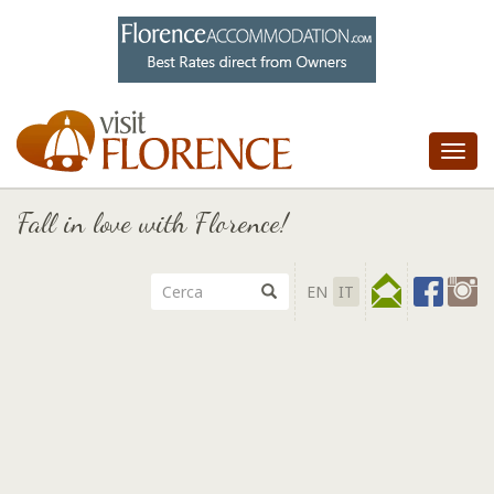
Tog
nav
Fall in love with Florence!
EN
IT