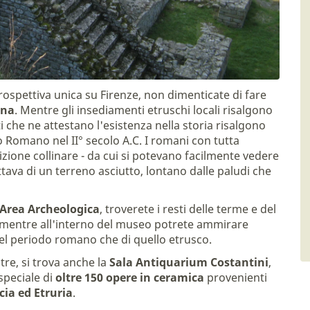
rospettiva unica su Firenze, non dimenticate di fare
ana
. Mentre gli insediamenti etruschi locali risalgono
ti che ne attestano l'esistenza nella storia risalgono
o Romano nel II° secolo A.C. I romani con tutta
izione collinare - da cui si potevano facilmente vedere
ttava di un terreno asciutto, lontano dalle paludi che
Area Archeologica
, troverete i resti delle terme e del
 mentre all'interno del museo potrete ammirare
el periodo romano che di quello etrusco.
tre, si trova anche la
Sala Antiquarium Costantini
,
speciale di
oltre 150 opere in ceramica
provenienti
ia ed Etruria
.