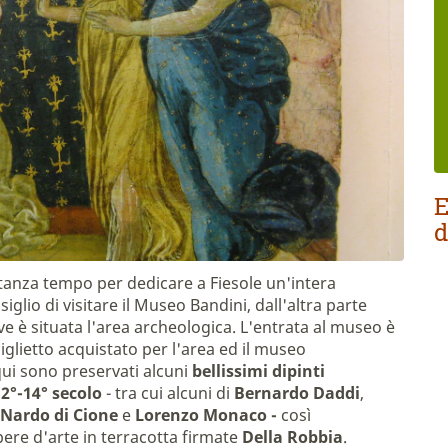
E
d
tanza tempo per dedicare a Fiesole un'intera
siglio di visitare il Museo Bandini, dall'altra parte
ve è situata l'area archeologica. L'entrata al museo è
glietto acquistato per l'area ed il museo
ui sono preservati alcuni
bellissimi dipinti
12°-14° secolo
- tra cui alcuni di
Bernardo Daddi
,
Nardo di Cione
e
Lorenzo Monaco -
così
ere d'arte in terracotta firmate
Della Robbia
.