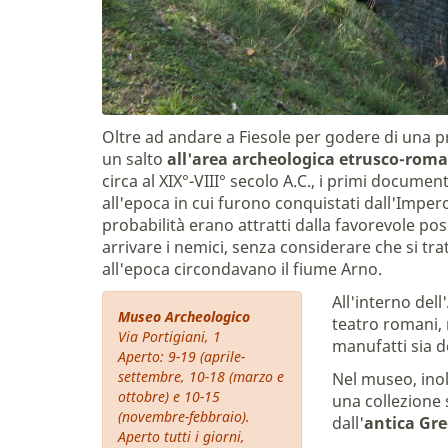
Oltre ad andare a Fiesole per godere di una p
un salto
all'area archeologica etrusco-rom
circa al XIX°-VIII° secolo A.C., i primi documen
all'epoca in cui furono conquistati dall'Imper
probabilità erano attratti dalla favorevole pos
arrivare i nemici, senza considerare che si tra
all'epoca circondavano il fiume Arno.
All'interno dell'
Museo Archeologico
teatro romani,
Via Portigiani, 1
manufatti sia d
Aperto: 9-19 (aprile-
settembre, 10-18 (marzo e
Nel museo, inol
ottobre) e 10-15
una collezione 
(novembre-febbraio).
dall'
antica
Grec
Aperto tutti i giorni,