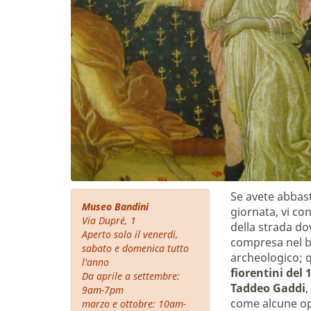
Se avete abbas
Museo Bandini
giornata, vi con
Via Dupré, 1
della strada do
Aperto solo il venerdi,
compresa nel bi
sabato e domenica tutto
archeologico; q
l'anno
fiorentini del 
Da aprile a settembre:
Taddeo Gaddi
,
9am-7pm
come alcune op
marzo e ottobre: 10am-