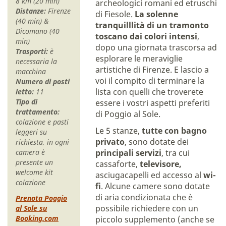
8 km (20 min)
archeologici romani ed etruschi
Distanze:
Firenze
di Fiesole.
La solenne
(40 min) &
tranquilllità di un tramonto
Dicomano (40
toscano dai colori intensi
,
min)
dopo una giornata trascorsa ad
Trasporti:
è
esplorare le meraviglie
necessaria la
artistiche di Firenze. E lascio a
macchina
voi il compito di terminare la
Numero di posti
lista con quelli che troverete
letto:
11
Tipo di
essere i vostri aspetti preferiti
trattamento:
di Poggio al Sole.
colazione e pasti
Le 5 stanze,
tutte con bagno
leggeri su
privato
, sono dotate dei
richiesta, in ogni
camera è
principali servizi
, tra cui
presente un
cassaforte,
televisore,
welcome kit
asciugacapelli ed accesso al
wi-
colazione
fi
. Alcune camere sono dotate
di aria condizionata che è
Prenota Poggio
possibile richiedere con un
al Sole su
Booking.com
piccolo supplemento (anche se