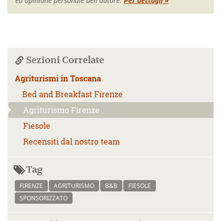
ed opinione personale dell'autore.
Per dettagli »
Sezioni Correlate
Agriturismi in Toscana
Bed and Breakfast Firenze
Agriturismo Firenze
Fiesole
Recensiti dal nostro team
Tag
FIRENZE
AGRITURISMO
B&B
FIESOLE
SPONSORIZZATO