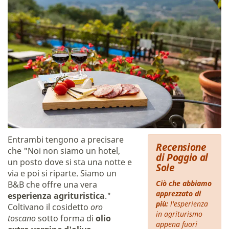
Entrambi tengono a precisare
Recensione
che "Noi non siamo un hotel,
di Poggio al
un posto dove si sta una notte e
Sole
via e poi si riparte. Siamo un
Ciò che abbiamo
B&B che offre una vera
apprezzato di
esperienza agrituristica
."
più:
l'esperienza
Coltivano il cosidetto
oro
in agriturismo
toscano
sotto forma di
olio
appena fuori