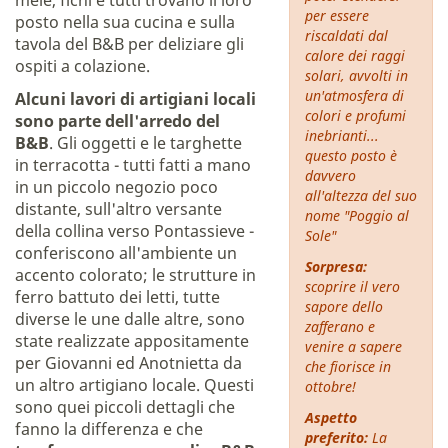
mele, fichi e tutti trovano il loro
per essere
posto nella sua cucina e sulla
riscaldati dal
tavola del B&B per deliziare gli
calore dei raggi
ospiti a colazione.
solari, avvolti in
un'atmosfera di
Alcuni lavori di artigiani locali
colori e profumi
sono parte dell'arredo del
inebrianti...
B&B
. Gli oggetti e le targhette
questo posto è
in terracotta - tutti fatti a mano
davvero
in un piccolo negozio poco
all'altezza del suo
distante, sull'altro versante
nome "Poggio al
della collina verso Pontassieve -
Sole"
conferiscono all'ambiente un
Sorpresa:
accento colorato; le strutture in
scoprire il vero
ferro battuto dei letti, tutte
sapore dello
diverse le une dalle altre, sono
zafferano e
state realizzate appositamente
venire a sapere
per Giovanni ed Anotnietta da
che fiorisce in
un altro artigiano locale. Questi
ottobre!
sono quei piccoli dettagli che
Aspetto
fanno la differenza e che
preferito:
La