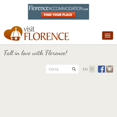
Tog
nav
Fall in love with Florence!
EN
IT