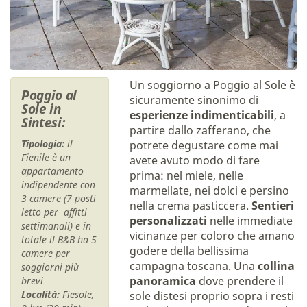
Un soggiorno a Poggio al Sole è
Poggio al
sicuramente sinonimo di
Sole in
esperienze indimenticabili
, a
Sintesi:
partire dallo zafferano, che
Tipologia:
il
potrete degustare come mai
Fienile è un
avete avuto modo di fare
appartamento
prima: nel miele, nelle
indipendente con
marmellate, nei dolci e persino
3 camere (7 posti
nella crema pasticcera.
Sentieri
letto per affitti
personalizzati
nelle immediate
settimanali) e in
vicinanze per coloro che amano
totale il B&B ha 5
godere della bellissima
camere per
campagna toscana. Una
collina
soggiorni più
panoramica
dove prendere il
brevi
Località:
Fiesole,
sole distesi proprio sopra i resti