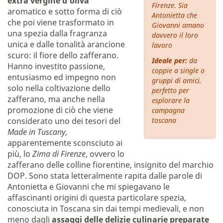
extra vergine
d'oliva
Firenze. Sia
aromatico e sotto forma di ciò
Antonietta che
che poi viene trasformato in
Giovanni amano
una spezia dalla fragranza
davvero il loro
unica e dalle tonalità arancione
lavoro
scuro: il fiore dello zafferano.
Ideale per:
da
Hanno investito passione,
coppie a single o
entusiasmo ed impegno non
gruppi di amici,
solo nella coltivazione dello
perfetto per
zafferano, ma anche nella
esplorare la
promozione di ciò che viene
campagna
considerato uno dei tesori del
toscana
Made in Tuscany
,
apparentemente sconsciuto ai
più, lo
Zima di Firenze
, ovvero lo
zafferano delle colline fiorentine, insignito del marchio
DOP. Sono stata letteralmente rapita dalle parole di
Antonietta e Giovanni che mi spiegavano le
affascinanti origini di questa particolare spezia,
conosciuta in Toscana sin dai tempi medievali, e non
meno dagli
assaggi delle delizie culinarie preparate