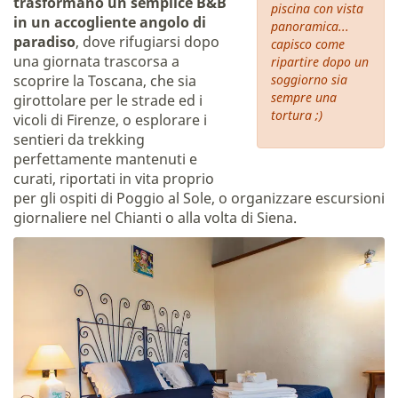
trasformano un semplice B&B
piscina con vista
in un accogliente angolo di
panoramica...
paradiso
, dove rifugiarsi dopo
capisco come
una giornata trascorsa a
ripartire dopo un
scoprire la Toscana, che sia
soggiorno sia
sempre una
girottolare per le strade ed i
tortura ;)
vicoli di Firenze, o esplorare i
sentieri da trekking
perfettamente mantenuti e
curati, riportati in vita proprio
per gli ospiti di Poggio al Sole, o organizzare escursioni
giornaliere nel Chianti o alla volta di Siena.