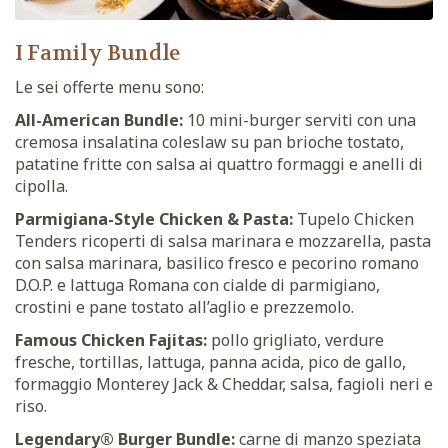
I Family Bundle
Le sei offerte menu sono:
All-American Bundle:
10 mini-burger serviti con una
cremosa insalatina coleslaw su pan brioche tostato,
patatine fritte con salsa ai quattro formaggi e anelli di
cipolla.
Parmigiana-Style Chicken & Pasta:
Tupelo Chicken
Tenders ricoperti di salsa marinara e mozzarella, pasta
con salsa marinara, basilico fresco e pecorino romano
D.O.P. e lattuga Romana con cialde di parmigiano,
crostini e pane tostato all’aglio e prezzemolo.
Famous Chicken Fajitas:
pollo grigliato, verdure
fresche, tortillas, lattuga, panna acida, pico de gallo,
formaggio Monterey Jack & Cheddar, salsa, fagioli neri e
riso.
Legendary® Burger Bundle:
carne di manzo speziata