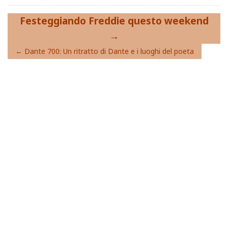
Navigazione
Festeggiando Freddie questo weekend
articoli
Dante 700: Un ritratto di Dante e i luoghi del poeta