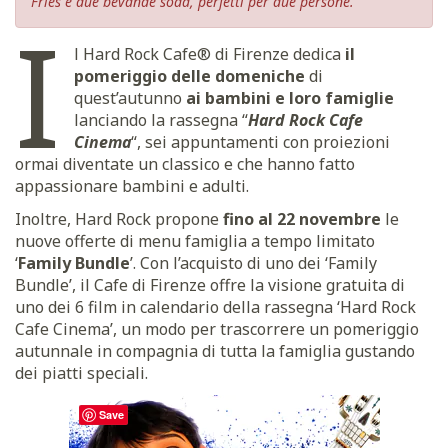
Fries e due bevande soda, perfetti per due persone.
I
l Hard Rock Cafe® di Firenze dedica
il
pomeriggio delle domeniche
di
quest’autunno
ai bambini e loro famiglie
lanciando la rassegna “
Hard Rock Cafe
Cinema
“, sei appuntamenti con proiezioni
ormai diventate un classico e che hanno fatto
appassionare bambini e adulti.
Inoltre, Hard Rock propone
fino al 22 novembre
le
nuove offerte di menu famiglia a tempo limitato
‘
Family Bundle
’. Con l’acquisto di uno dei ‘Family
Bundle’, il Cafe di Firenze offre la visione gratuita di
uno dei 6 film in calendario della rassegna ‘Hard Rock
Cafe Cinema’, un modo per trascorrere un pomeriggio
autunnale in compagnia di tutta la famiglia gustando
dei piatti speciali.
Save