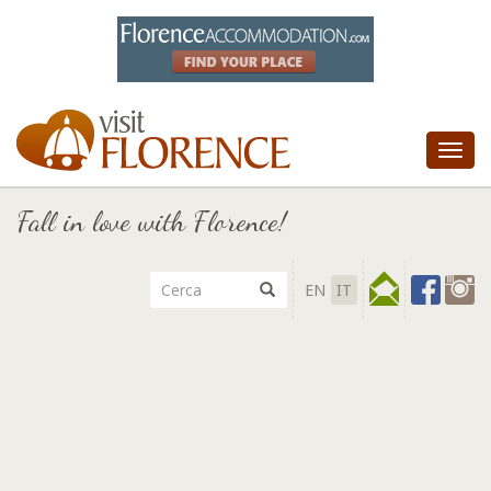
Tog
nav
Fall in love with Florence!
EN
IT