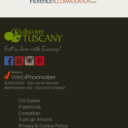
Fall in love with Tuscany!
©2002/2026 · Tutti i Diritti Riservati
WebPromoter SNC · P.Iva 05515250487
Chi Siamo
Pubblicità
Contattaci
Tutti gli Articoli
Privacy & Cookie Policy