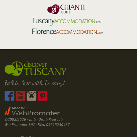
Fall in love with Tuscany!
©2002/2026 · Tutti i Diritti Riservati
WebPromoter SNC · P.Iva 05515250487