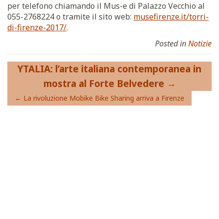
per telefono chiamando il Mus-e di Palazzo Vecchio al
055-2768224 o tramite il sito web:
musefirenze.it/torri-
di-firenze-2017/
.
Posted in
Notizie
Navigazione
YTALIA: l’arte italiana contemporanea in
articoli
mostra al Forte Belvedere
La rivoluzione Mobike Bike Sharing arriva a Firenze