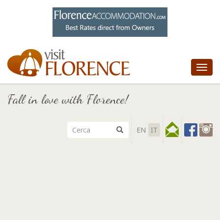
Tog
nav
Fall in love with Florence!
EN
IT