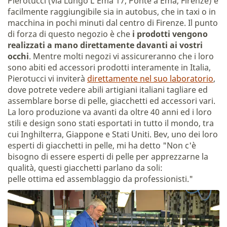
Pierotucci (via Lungo L'Ema 17, Ponte a Ema, Firenze) è
facilmente raggiungibile sia in autobus, che in taxi o in
macchina in pochi minuti dal centro di Firenze. Il punto
di forza di questo negozio è che
i prodotti vengono
realizzati a mano direttamente davanti ai vostri
occhi
. Mentre molti negozi vi assicureranno che i loro
sono abiti ed accessori prodotti interamente in Italia,
Pierotucci vi inviterà
direttamente nel suo laboratorio
,
dove potrete vedere abili artigiani italiani tagliare ed
assemblare borse di pelle, giacchetti ed accessori vari.
La loro produzione va avanti da oltre 40 anni ed i loro
stili e design sono stati esportati in tutto il mondo, tra
cui Inghilterra, Giappone e Stati Uniti. Bev, uno dei loro
esperti di giacchetti in pelle, mi ha detto "Non c'è
bisogno di essere esperti di pelle per apprezzarne la
qualità, questi giacchetti parlano da soli:
pelle ottima ed assemblaggio da professionisti."