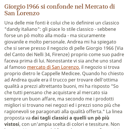
Giorgio 1966 si confonde nel Mercato di
San Lorenzo
Una delle mie fonti è colui che io definirei un classico
"dandy italiano": gli piace lo stile classico - sebbene
forse un pò molto alla moda - ma sicuramente
giovanile e molto personale. Andrea mi ha spiegato
che si serve presso il negozio di pelle Giorgio 1966 (
Via
del Canto dei Nelli 34,
Firenze
) proprio come suo padre
faceva prima di lui. Nonostante vi sia anche uno stand
al famoso
mercato di San Lorenzo
, il negozio si trova
proprio dietro le Cappelle Medicee. Quando ho chiesto
ad Andrea quale era il trucco per trovare dell'ottima
qualità a prezzi altrettanto buoni, mi ha risposto "So
che tutti pensano che acquistare al mercato sia
sempre un buon affare, ma secondo me i prodotti
migliori si trovano nei negozi ed i prezzi sono più che
ragionevoli se paragonati alla qualità offerta." La linea
proposta va
dai tagli classici a quelli un pò più
vistosi
, con un'ampia scelta di colori e tessiture. Non