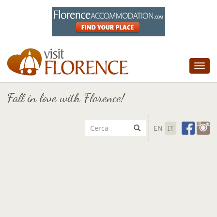
Tog
nav
Fall in love with Florence!
EN
IT