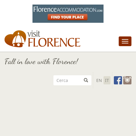
Tog
nav
Fall in love with Florence!
EN
IT