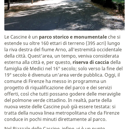
Le Cascine è un
parco storico e monumentale
che si
estende su oltre 160 ettari di terreno (395 acri) lungo
la riva destra del fiume Arno, all'estremità occidentale
della città. Quest'area, un tempo, veniva considerata
esterna alla città e, per questo,
riserva di caccia
della
famiglia dè Medici nel 16° secolo; solo verso la fine del
19° secolo è divenuta un'area verde pubblica. Oggi, il
comune di Firenze ha messo in programma un
progetto di riqualificazione del parco e dei servizi
offerti, così che tutti possano godere delle meraviglie
del polmone verde cittadino. In realtà, parte della
nuova veste delle Cascine può già essere testata: si
tratta della nuova linea metropolitana che da Firenze
conduce in pochi minuti direttamente al parco.
Nel Piazzale delle Cascine, infine, vi è un punto