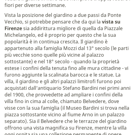
fiori per diverse settimane.
Vista la posizione del giardino a due passi da Ponte
Vecchio, si potrebbe pensare che da qui la
vista su
Firenze
sia addirittura migliore di quella da Piazzale
Michelangelo, ed è proprio per questo che la sua
popolarità è in continua crescita. Il giardino è
appartenuto alla famiglia Mozzi dal 13° secolo (le parti
più vecchie sono quelle più vicine al palazzo
sottostante) e nel 18° secolo - quando la proprietà
estese i confini della tenuta fino alle mura cittadine - vi
furono aggiunte la scalinata barocca e le statue. La
villa, il giardino e gli altri palazzi limitrofi furono poi
acquistati dall'antiquario Stefano Bardini nei primi anni
del 1900, che provvedette ad ampliare i confini della
villa fino in cima al colle, chiamato Belvedere, dove
visse con la sua famiglia (il Museo Bardini si trova nella
piazza sottostante vicino al fiume Arno in un palazzo
separato). Sia il Belvedere che le terrazze del giardino
offrono una vista magnifica su Firenze, mentre la villa
oggi ospita sia una collezione permanente di opere