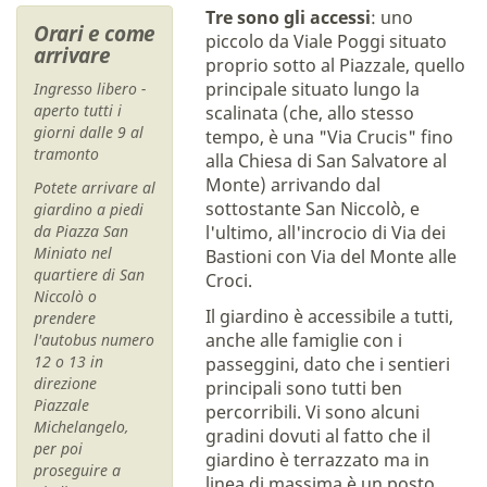
Tre sono gli accessi
: uno
Orari e come
piccolo da Viale Poggi situato
arrivare
proprio sotto al Piazzale, quello
principale situato lungo la
Ingresso libero
-
aperto tutti i
scalinata (che, allo stesso
giorni dalle 9 al
tempo, è una "Via Crucis" fino
tramonto
alla Chiesa di San Salvatore al
Monte) arrivando dal
Potete arrivare al
sottostante San Niccolò, e
giardino a piedi
da Piazza San
l'ultimo, all'incrocio di Via dei
Miniato nel
Bastioni con Via del Monte alle
quartiere di San
Croci.
Niccolò o
Il giardino è accessibile a tutti,
prendere
anche alle famiglie con i
l'autobus numero
12 o 13 in
passeggini, dato che i sentieri
direzione
principali sono tutti ben
Piazzale
percorribili. Vi sono alcuni
Michelangelo,
gradini dovuti al fatto che il
per poi
giardino è terrazzato ma in
proseguire a
linea di massima è un posto