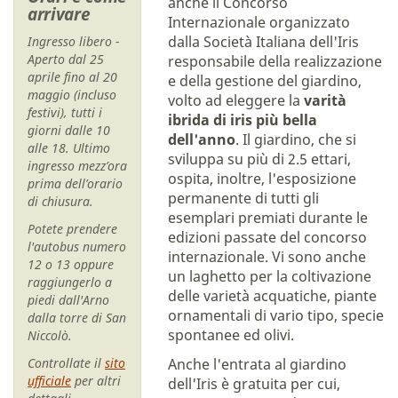
anche il Concorso
arrivare
Internazionale organizzato
dalla Società Italiana dell'Iris
Ingresso libero
-
Aperto dal 25
responsabile della realizzazione
aprile fino al 20
e della gestione del giardino,
maggio (incluso
volto ad eleggere la
varità
festivi), tutti i
ibrida di iris più bella
giorni dalle 10
dell'anno
. Il giardino, che si
alle 18. Ultimo
sviluppa su più di 2.5 ettari,
ingresso mezz’ora
ospita, inoltre, l'esposizione
prima dell’orario
permanente di tutti gli
di chiusura.
esemplari premiati durante le
Potete prendere
edizioni passate del concorso
l'autobus numero
internazionale. Vi sono anche
12 o 13 oppure
un laghetto per la coltivazione
raggiungerlo a
delle varietà acquatiche, piante
piedi dall'Arno
ornamentali di vario tipo, specie
dalla torre di San
spontanee ed olivi.
Niccolò.
Controllate il
sito
Anche l'entrata al giardino
ufficiale
per altri
dell'Iris è gratuita per cui,