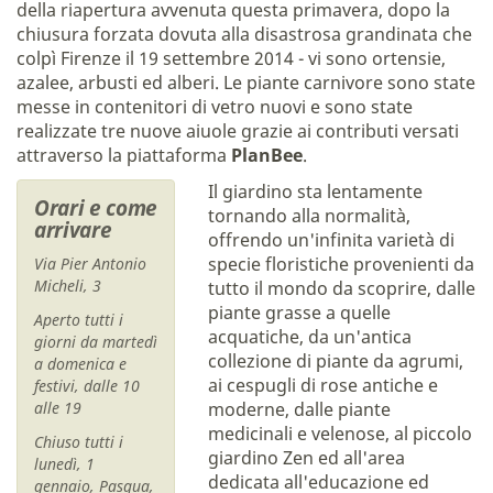
della riapertura avvenuta questa primavera, dopo la
chiusura forzata dovuta alla disastrosa grandinata che
colpì Firenze il 19 settembre 2014 - vi sono ortensie,
azalee, arbusti ed alberi. Le piante carnivore sono state
messe in contenitori di vetro nuovi e sono state
realizzate tre nuove aiuole grazie ai contributi versati
attraverso la piattaforma
PlanBee
.
Il giardino sta lentamente
Orari e come
tornando alla normalità,
arrivare
offrendo un'infinita varietà di
specie floristiche provenienti da
Via Pier Antonio
Micheli, 3
tutto il mondo da scoprire, dalle
piante grasse a quelle
Aperto tutti i
acquatiche, da un'antica
giorni da martedì
collezione di piante da agrumi,
a domenica e
ai cespugli di rose antiche e
festivi, dalle 10
alle 19
moderne, dalle piante
medicinali e velenose, al piccolo
Chiuso tutti i
giardino Zen ed all'area
lunedì, 1
dedicata all'educazione ed
gennaio, Pasqua,