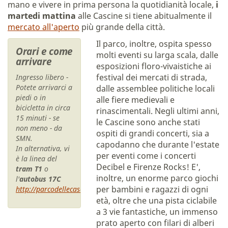
mano e vivere in prima persona la quotidianità locale,
i
martedi mattina
alle Cascine si tiene abitualmente il
mercato all'aperto
più grande della città.
Il parco, inoltre, ospita spesso
Orari e come
molti eventi su larga scala, dalle
arrivare
esposizioni floro-vivaistiche ai
festival dei mercati di strada,
Ingresso libero
-
Potete arrivarci a
dalle assemblee politiche locali
piedi o in
alle fiere medievali e
bicicletta in circa
rinascimentali. Negli ultimi anni,
15 minuti - se
le Cascine sono anche stati
non meno - da
ospiti di grandi concerti, sia a
SMN.
capodanno che durante l'estate
In alternativa, vi
per eventi come i concerti
è la linea del
Decibel e Firenze Rocks! E',
tram T1
o
inoltre, un enorme parco giochi
l'
autobus 17C
per bambini e ragazzi di ogni
http://parcodellecascine.comune.fi.it
età, oltre che una pista ciclabile
a 3 vie fantastiche, un immenso
prato aperto con filari di alberi