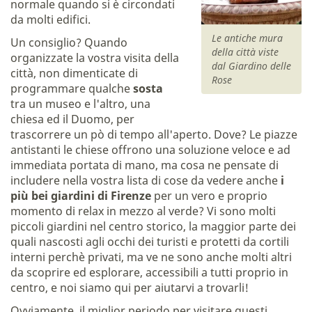
normale quando si è circondati
da molti edifici.
Le antiche mura
Un consiglio? Quando
della città viste
organizzate la vostra visita della
dal Giardino delle
città, non dimenticate di
Rose
programmare qualche
sosta
tra un museo e l'altro, una
chiesa ed il Duomo, per
trascorrere un pò di tempo all'aperto. Dove? Le piazze
antistanti le chiese offrono una soluzione veloce e ad
immediata portata di mano, ma cosa ne pensate di
includere nella vostra lista di cose da vedere anche
i
più bei giardini di Firenze
per un vero e proprio
momento di relax in mezzo al verde? Vi sono molti
piccoli giardini nel centro storico, la maggior parte dei
quali nascosti agli occhi dei turisti e protetti da cortili
interni perchè privati, ma ve ne sono anche molti altri
da scoprire ed esplorare, accessibili a tutti proprio in
centro, e noi siamo qui per aiutarvi a trovarli!
Ovviamente, il miglior periodo per visitare questi