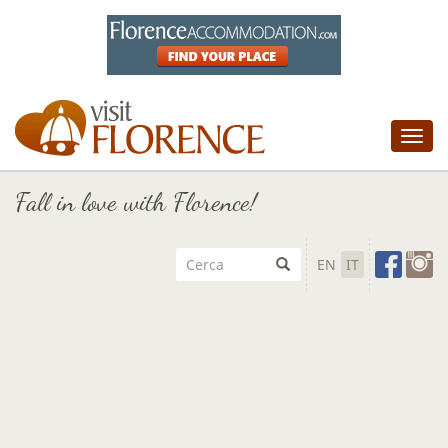
Tog
nav
Fall in love with Florence!
EN
IT