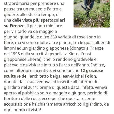
straordinaria per prendere una
pausa tra un museo e l'altro e
godere, allo stesso tempo, di
una delle
viste più spettacolari
su Firenze
. Il periodo migliore
per visitarlo va da maggio a
giugno, quando le oltre 350 varietà di rose sono in
fiore, ma vi sono molte altre piante, tra le quali alberi di
limoni ed un giardino giapponese (donato a Firenze
nel 1998 dalla sua città gemellata Kioto, l'oasi
giapponese Shorai), che lo rendono gradevole e
piacevole da visitare in tutto l'arco dell'anno. Inoltre,
come ulteriore incentivo, vi sono anche
12 graziose
sculture
dell'architetto belga Jean-Michel
Folon
,
donate dalla sua vedova ed inserite all'interno del
giardino nel 2011; prima di questa data, infatti, veniva
aperto al pubblico solo a maggio e giugno, periodo di
fioritura delle rose, ecco perchè questa recente
acquisisizione ha chiaramente arricchito il giardino, da
ogni punto di vista!